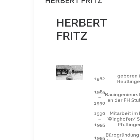
HERBERT FRITZ
HERBERT
FRITZ
geboren 
1962
Reutling
1985
Bauingenieurs
–
an der FH Stu
1990
1990
Mitarbeit im
–
Winghofer/ S
1995
Pfullinge
Bürogründung
1995