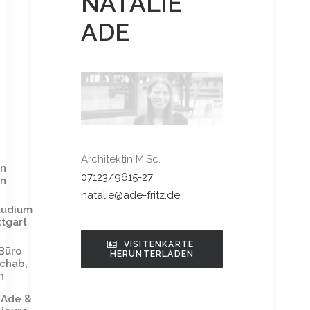
NATALIE
ADE
Architektin M.Sc.
in
07123/9615-27
en
natalie@ade-fritz.de
tudium
ttgart
VISITENKARTE 
 Büro
HERUNTERLADEN
chab,
n
 Ade &